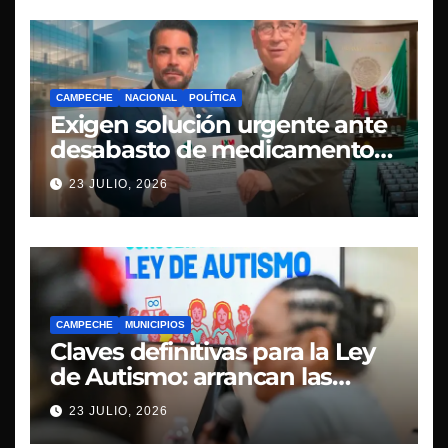
CAMPECHE
NACIONAL
POLÍTICA
Exigen solución urgente ante
desabasto de medicamentos
oncológicos en Campeche
23 JULIO, 2026
CAMPECHE
MUNICIPIOS
Claves definitivas para la Ley
de Autismo: arrancan las
mesas de la Consulta Pública
23 JULIO, 2026