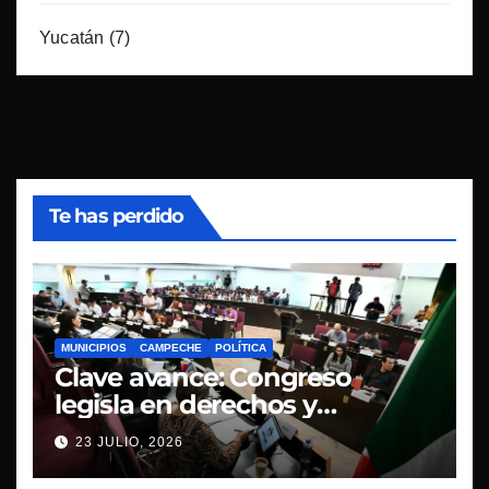
Yucatán
(7)
Te has perdido
MUNICIPIOS
CAMPECHE
POLÍTICA
Clave avance: Congreso
legisla en derechos y
transparencia
23 JULIO, 2026