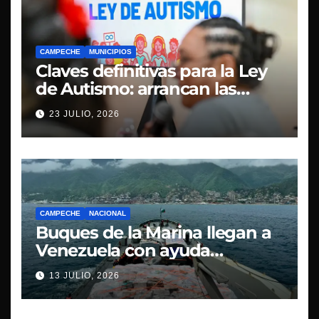
CAMPECHE
MUNICIPIOS
Claves definitivas para la Ley
de Autismo: arrancan las
mesas de la Consulta Pública
23 JULIO, 2026
CAMPECHE
NACIONAL
Buques de la Marina llegan a
Venezuela con ayuda
humanitaria
13 JULIO, 2026