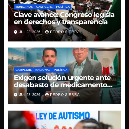
MUNICIPIOS
CAMPECHE
POLÍTICA
Clave avance: Congreso legisla
en derechos y transparencia
JUL 23, 2026
PEDRO SIERRA
CAMPECHE
NACIONAL
POLÍTICA
Exigen solución urgente ante
desabasto de medicamentos
oncológicos en Campeche
JUL 23, 2026
PEDRO SIERRA