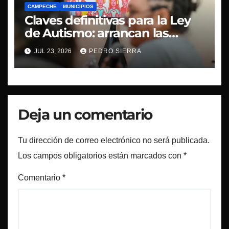
CAMPECHE
MUNICIPIOS
Claves definitivas para la Ley
de Autismo: arrancan las
mesas de la Consulta Pública
JUL 23, 2026
PEDRO SIERRA
Deja un comentario
Tu dirección de correo electrónico no será publicada.
Los campos obligatorios están marcados con
*
Comentario
*