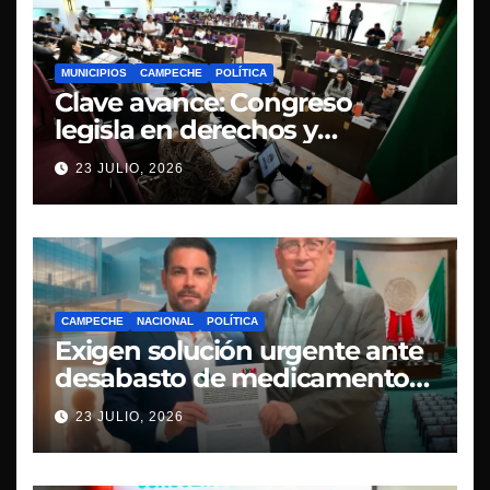
MUNICIPIOS
CAMPECHE
POLÍTICA
Clave avance: Congreso
legisla en derechos y
transparencia
23 JULIO, 2026
CAMPECHE
NACIONAL
POLÍTICA
Exigen solución urgente ante
desabasto de medicamentos
oncológicos en Campeche
23 JULIO, 2026