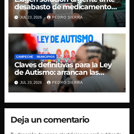
desabasto de medicamentos
oncológicos en Campeche
JUL 23, 2026
PEDRO SIERRA
CAMPECHE
MUNICIPIOS
Claves definitivas para la Ley
de Autismo: arrancan las
mesas de la Consulta Pública
JUL 23, 2026
PEDRO SIERRA
Deja un comentario