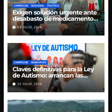
CAMPECHE
NACIONAL
POLÍTICA
Exigen solución urgente ante
desabasto de medicamentos
oncológicos en Campeche
23 JULIO, 2026
CAMPECHE
MUNICIPIOS
Claves definitivas para la Ley
de Autismo: arrancan las
mesas de la Consulta Pública
23 JULIO, 2026