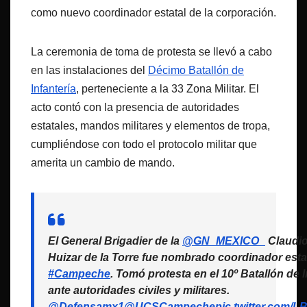
como nuevo coordinador estatal de la corporación.
La ceremonia de toma de protesta se llevó a cabo
en las instalaciones del
Décimo Batallón de
Infantería
, perteneciente a la 33 Zona Militar. El
acto contó con la presencia de autoridades
estatales, mandos militares y elementos de tropa,
cumpliéndose con todo el protocolo militar que
amerita un cambio de mando.
El General Brigadier de la
@GN_MEXICO_
Claudi
Huizar de la Torre fue nombrado coordinador esta
#Campeche
. Tomó protesta en el 10º Batallón de I
ante autoridades civiles y militares.
@Defensamx1
@UCSCampeche
pic.twitter.com