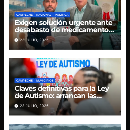
CAMPECHE
NACIONAL
POLÍTICA
Exigen solución urgente ante
desabasto de medicamentos
oncológicos en Campeche
23 JULIO, 2026
CAMPECHE
MUNICIPIOS
Claves definitivas para la Ley
de Autismo: arrancan las
mesas de la Consulta Pública
23 JULIO, 2026