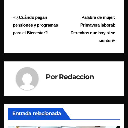
Navegación
¿Cuándo pagan
Palabra de mujer:
pensiones y programas
Primavera laboral:
de
para el Bienestar?
Derechos que hoy sí se
entradas
sienten
Por
Redaccion
Entrada relacionada