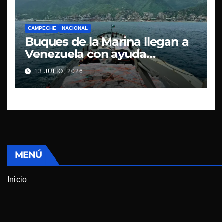
CAMPECHE
NACIONAL
Buques de la Marina llegan a
Venezuela con ayuda
humanitaria
13 JULIO, 2026
MENÚ
Inicio