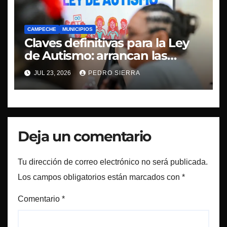
CAMPECHE
MUNICIPIOS
Claves definitivas para la Ley
de Autismo: arrancan las
mesas de la Consulta Pública
JUL 23, 2026
PEDRO SIERRA
Deja un comentario
Tu dirección de correo electrónico no será publicada.
Los campos obligatorios están marcados con
*
Comentario
*