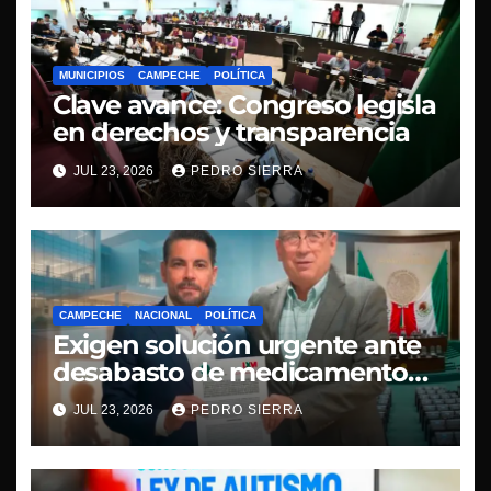
MUNICIPIOS
CAMPECHE
POLÍTICA
Clave avance: Congreso legisla
en derechos y transparencia
JUL 23, 2026
PEDRO SIERRA
CAMPECHE
NACIONAL
POLÍTICA
Exigen solución urgente ante
desabasto de medicamentos
oncológicos en Campeche
JUL 23, 2026
PEDRO SIERRA